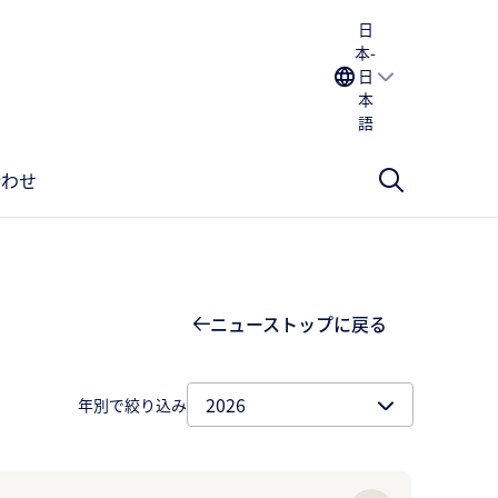
日
本-
日
本
語
合わせ
ニューストップに戻る
年別で絞り込み