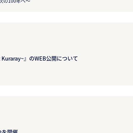
次の100年へ～
et Kuraray~』のWEB公開について
会を開催