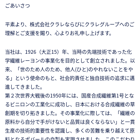
ごあいさつ
平素より、株式会社クラレならびにクラレグループへのご
理解とご支援を賜り、心よりお礼申し上げます。
当社は、1926（大正15）年、当時の先端技術であった化
学繊維レーヨンの事業化を目的として創立されました。以
来、「世のため人のため、他人(ひと)のやれないことをや
る」という使命のもと、社会的責任と独自技術の追求に邁
進してきました。
第２次世界大戦後の1950年には、国産合成繊維第1号とな
るビニロンの工業化に成功し、日本における合成繊維の草
創期を切り拓きました。その事業化に際しては、「繊維の
原料から自分で手がけないと品質は良くならない」と一貫
生産の技術的重要性を認識し、多くの苦難を乗り越えて原
料となるポバールの自製も実現させました。このこだわり