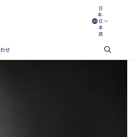
日
本-
日
本
語
合わせ