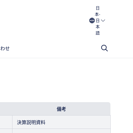
日
本-
日
本
語
合わせ
備考
決算説明資料