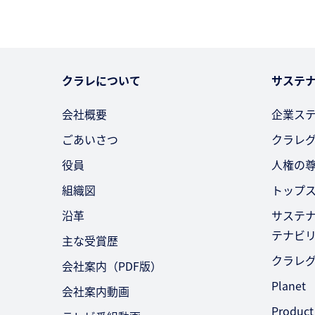
クラレについて
サステ
会社概要
企業ス
ごあいさつ
クラレ
役員
人権の
組織図
トップ
沿革
サステ
テナビ
主な受賞歴
クラレ
会社案内（PDF版）
Planet
会社案内動画
Product