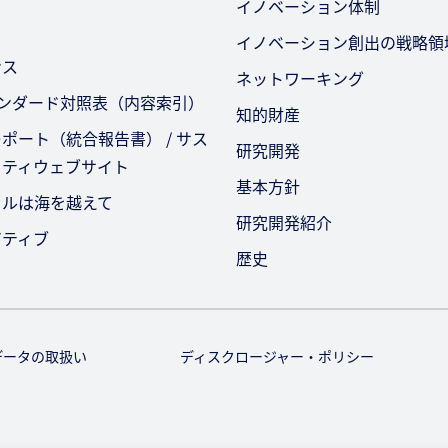
イノベーション体制
イノベーション創出の戦略領
ンス
ネットワーキング
タンダード対照表（内容索引）
知的財産
ポート（統合報告書） / サス
研究開発
リティウェブサイト
基本方針
セルは海を越えて
研究開発紹介
アティブ
歴史
データの取扱い
ディスクロージャー・ポリシー