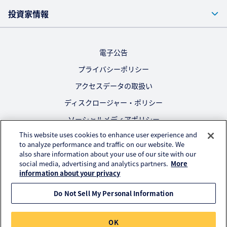
投資家情報
電子公告
プライバシーポリシー
アクセスデータの取扱い
ディスクロージャー・ポリシー
ソーシャルメディアポリシー
This website uses cookies to enhance user experience and
ご利用にあたって
to analyze performance and traffic on our website. We
also share information about your use of our site with our
公式SNS
social media, advertising and analytics partners.
More
information about your privacy
Do Not Sell My Personal Information
© KURARAY CO., LTD. All RIGHTS RESERVED.
OK