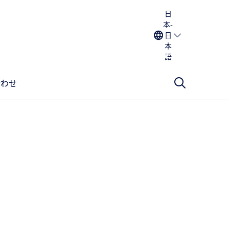
日
本-
日
本
語
合わせ