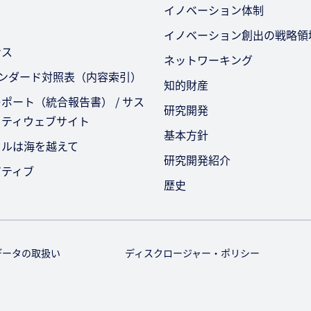
イノベーション体制
イノベーション創出の戦略領
ンス
ネットワーキング
タンダード対照表（内容索引）
知的財産
ポート（統合報告書） / サス
研究開発
リティウェブサイト
基本方針
セルは海を越えて
研究開発紹介
アティブ
歴史
データの取扱い
ディスクロージャー・ポリシー