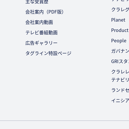
主な受賞歴
クラレ
会社案内（PDF版）
Planet
会社案内動画
Product
テレビ番組動画
People
広告ギャラリー
ガバナ
タグライン特設ページ
GRIス
クラレレ
テナビ
ランド
イニシ