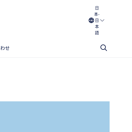
日
本-
日
本
語
合わせ