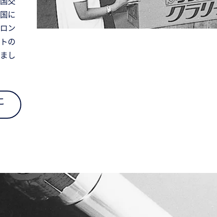
国交
国に
ロン
トの
まし
こ