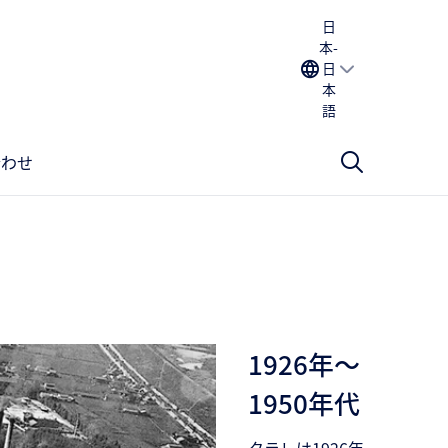
日
本-
日
本
語
合わせ
1926年～
1950年代