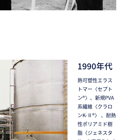
1990年代
熱可塑性エラス
トマー〈セプト
ン®〉、新規PVA
系繊維〈クラロ
ンK-Ⅱ®〉 、耐熱
性ポリアミド樹
脂〈ジェネスタ