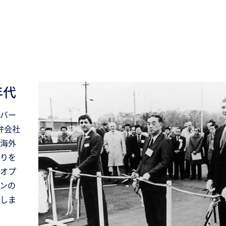
年代
バー
弁会社
海外
りを
オプ
ンの
しま