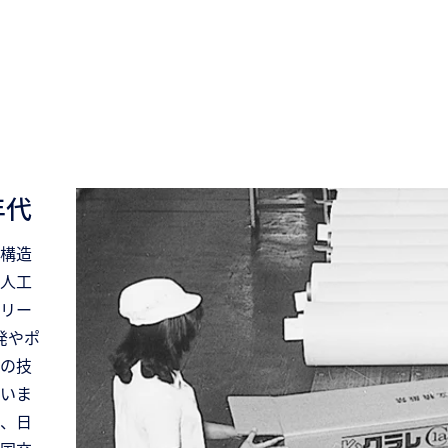
年代
構造
人工
リー
発やポ
の技
いま
、日