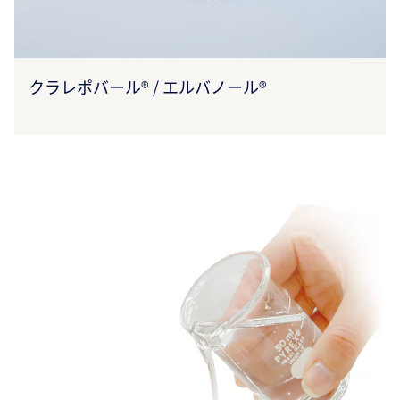
クラレポバール® / エルバノール®