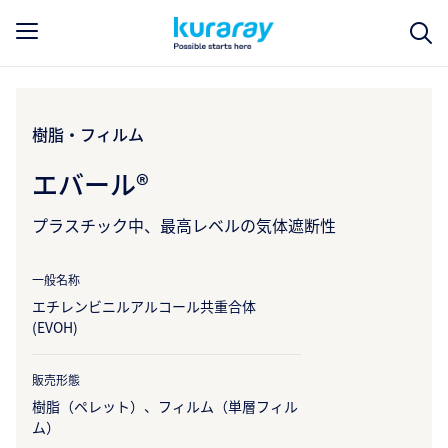
樹脂・フィルム
エバール®
プラスチック中、最高レベルの気体遮断性
一般名称
エチレンビニルアルコール共重合体
(EVOH)
販売形態
樹脂（ペレット）、フィルム（単層フィル
ム）