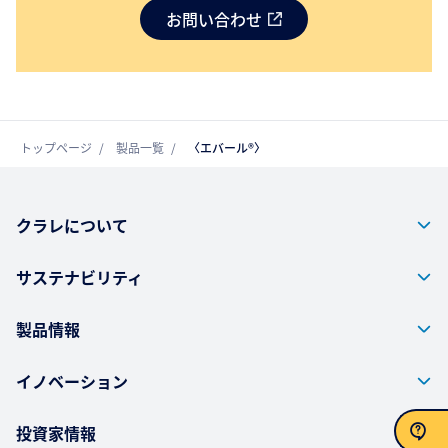
お問い合わせ
トップページ
製品一覧
〈エバール®〉
クラレについて
サステナビリティ
製品情報
イノベーション
投資家情報