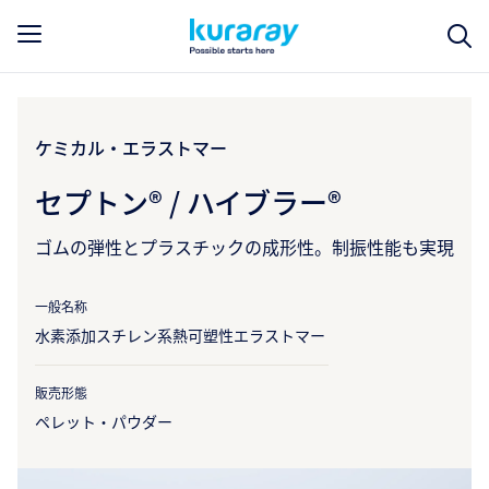
ケミカル・エラストマー
セプトン® / ハイブラー®
ゴムの弾性とプラスチックの成形性。制振性能も実現
一般名称
水素添加スチレン系熱可塑性エラストマー
販売形態
ペレット・パウダー