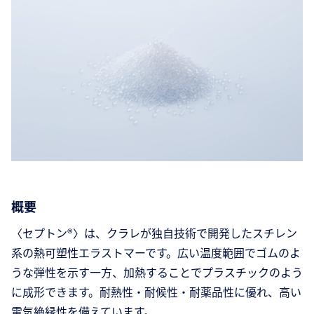
概要
〈セプトン®〉は、クラレが独自技術で開発したスチレン
系の熱可塑性エラストマーです。広い温度範囲でゴムのよ
うな弾性を示す一方、加熱することでプラスチックのよう
に成形できます。耐熱性・耐候性・耐薬品性に優れ、高い
電気絶縁性を備えています。