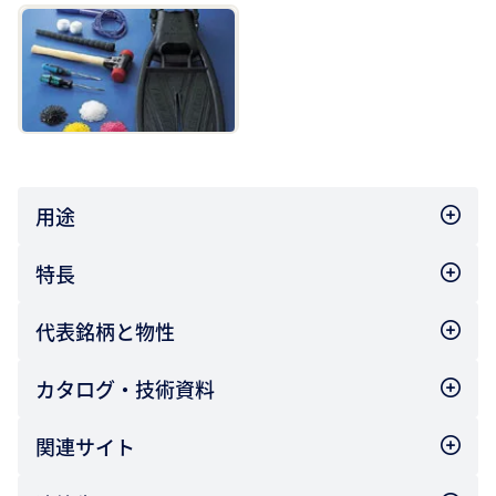
用途
特長
代表銘柄と物性
カタログ・技術資料
関連サイト