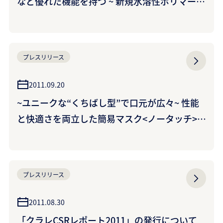
など優れた機能を持つ ~ 新規水溶性ポリマー<
タスビス>の開発について ~ 温度応答性を持
つ“MYシリーズ”と、高粘度の“SNシリーズ” ~
プレスリリース
2011.09.20
~ユニークな“くちばし型”で口元が広々~ 性能
と快適さを両立した簡易マスク<ノータッチ>マ
スク新発売 帯電加工の高性能フィルターが粉
じんを強力カット
プレスリリース
2011.08.30
「クラレCSRレポート2011」の発行について