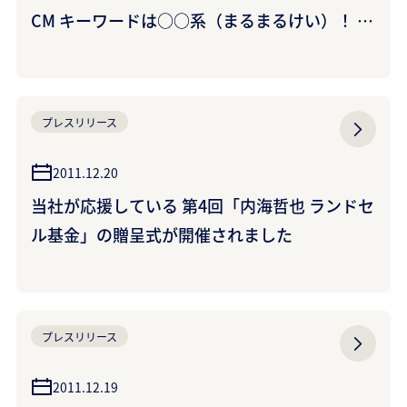
CM キーワードは○○系（まるまるけい）！ い
っぱい化けるクラレちゃんに成海璃子(なるみ
りこ)さんが思わず･･･ 企業CM「ミラバケッ
ソ」“○○系くぐり”篇 12月29日（木）から放
プレスリリース
映開始
2011.12.20
当社が応援している 第4回「内海哲也 ランドセ
ル基金」の贈呈式が開催されました
プレスリリース
2011.12.19