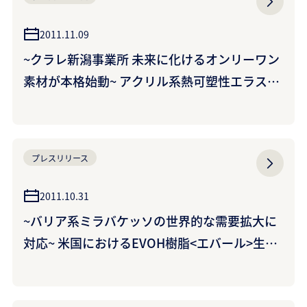
2011.11.09
~クラレ新潟事業所 未来に化けるオンリーワン
素材が本格始動~ アクリル系熱可塑性エラスト
マー<クラリティ>新生産設備の竣工式挙行につ
いて
プレスリリース
2011.10.31
~バリア系ミラバケッソの世界的な需要拡大に
対応~ 米国におけるEVOH樹脂<エバール>生産
能力の増強について