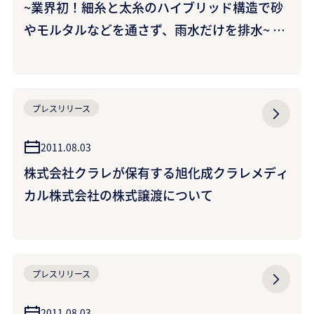
~業界初！細糸と太糸のハイブリッド構造で砂
やモルタルなどを通さず、雨水だけを排水~ 排
水促進導水パイプ<クラドリップ>を開発 橋の
歩道やインターロッキング舗装、屋上緑化など
の防水層上の排水対策に！
プレスリリース
2011.08.03
株式会社クラレが保有する旭化成クラレメディ
カル株式会社の株式譲渡について
プレスリリース
2011.08.03