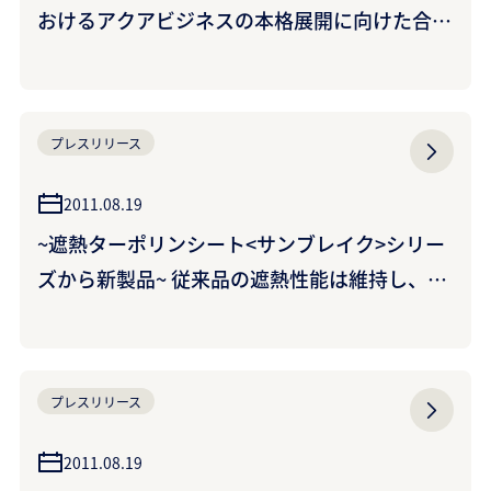
おけるアクアビジネスの本格展開に向けた合弁
会社設立について ~ クーラント・シリコン回収
装置などのグローバル展開を推進 ~
プレスリリース
2011.08.19
~遮熱ターポリンシート<サンブレイク>シリー
ズから新製品~ 従来品の遮熱性能は維持し、広
幅化・薄手化・カラー化を可能に！ 店舗オー
ニング（日除け）、簡易テント、リゾートパラ
ソルなどに展開
プレスリリース
2011.08.19