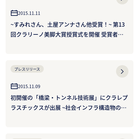
2015.11.11
~すみれさん、土屋アンナさん他受賞！~ 第13
回クラリーノ美脚大賞授賞式を開催 受賞者プ
ロフィール
プレスリリース
2015.11.09
初開催の「橋梁・トンネル技術展」にクラレプ
ラスチックスが出展 ~社会インフラ構造物の維
持管理に役立つ排水促進導水パイプ<クラドリ
ップ>を展示~ （クラレプラスチックス株式会
社）