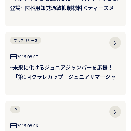
登場~ 歯科用知覚過敏抑制材料＜ティースメイ
ト APペースト＞を新発売~治療処置後の「シミ
止め」に~ (クラレノリタケデンタル株式会社)
プレスリリース
2015.08.07
~未来に化けるジュニアジャンパーを応援！
~「第1回クラレカップ ジュニアサマージャン
プ朝日大会」を主催
IR
2015.08.06