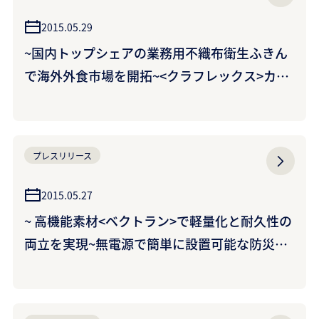
2015.05.29
~国内トップシェアの業務用不織布衛生ふきん
で海外外食市場を開拓~<クラフレックス>カウ
ンタークロスに和風タイプの新製品が登場~<和
雅楽（わがら）>高級感のある空間に調和す
る“和”をイメージした色と菱格子柄が特長~ (ク
プレスリリース
ラレクラフレックス株式会社)
2015.05.27
~ 高機能素材<ベクトラン>で軽量化と耐久性の
両立を実現~無電源で簡単に設置可能な防災用
テント<ジオダイナ>を発売