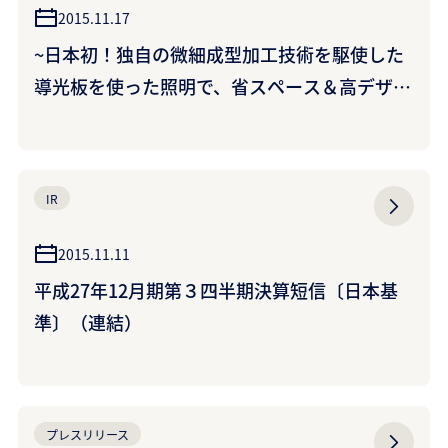
2015.11.17
~日本初！独自の微細成型加工技術を駆使した
導光板を使った照明で、省スペース＆高デザイ
ン性設計を実現~光の出射方向を制御可能な
LED照明用導光板を開発~ホテルや博物館、店
舗等のスタイリッシュなライティングに~
IR
2015.11.11
平成27年12月期第３四半期決算短信〔日本基
準〕（連結）
プレスリリース