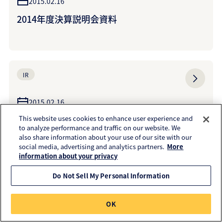
2015.02.16
2014年度決算説明会資料
IR
2015.02.16
平成26年12月期 決算短信〔日本基準〕（連
This website uses cookies to enhance user experience and
to analyze performance and traffic on our website. We
結）
also share information about your use of our site with our
social media, advertising and analytics partners.
More
information about your privacy
Do Not Sell My Personal Information
プレスリリース
OK
2015.02.12