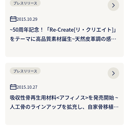
プレスリリース
2015.10.29
~50周年記念！「Re-Create[リ・クリエイト]」
をテーマに高品質素材誕生~天然皮革調の感性
を備えた人工皮革<クラリーノ>の新製品を開発
~人工皮革の技術とイタリアのタンナー仕上げ
技術が融合した高感性の人工皮革~
プレスリリース
2015.10.27
吸収性骨再生用材料<アフィノス>を発売開始 ~
人工骨のラインアップを拡充し、自家骨移植の
代替で患者のQOL向上に貢献 ~