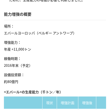
能力増強の概要
場所
エバールヨーロッパ（ベルギー アントワープ）
増強能力
年産 +11,000トン
稼働時期
2016年末（予定）
設備投資額
約80億円
<エバール>の生産能力（千トン／年）
現状
増強計画
増強後