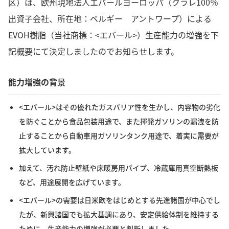
区）は、欧州現地法人エバールヨーロッパ（クラレ100％
出資子会社、所在地：ベルギー アントワープ）による
EVOH樹脂（当社商標：<エバール>）生産能力の増強を下
記概要にて決定しましたのでお知らせします。
能力増強の背景
<エバール>はその優れたガスバリア性を生かし、内容物の劣化
を防ぐことから食品包装用途で、また揮発ガソリンの漏洩を防
止することから自動車用ガソリンタンク用途で、着実に需要が
拡大しています。
加えて、汚れ防止壁紙や床暖房用パイプ、冷蔵庫用真空断熱板
など、用途展開を広げています。
<エバール>の需要は日米欧をはじめとする先進諸国が中心でし
たが、新興諸国でも拡大基調にあり、安定供給体制を維持する
ために、生産能力の増強が必要と判断しました。