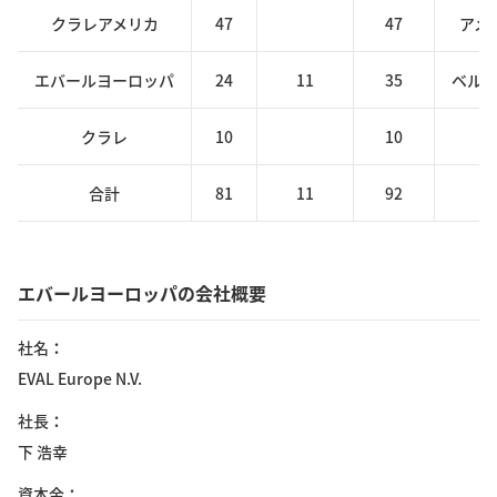
クラレアメリカ
47
47
アメ
エバールヨーロッパ
24
11
35
ベルギ
クラレ
10
10
合計
81
11
92
エバールヨーロッパの会社概要
社名
EVAL Europe N.V.
社長
下 浩幸
資本金