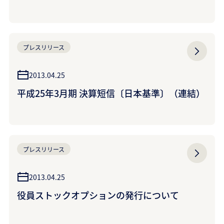
フレクスター>の新展開- 吸音／調音パネル<静
御殿(しずかごてん)>新発売 ~お好みの布を飾っ
て、豊かな空間づくりを演出~ （クラレクラフ
プレスリリース
レックス株式会社）
2013.04.25
平成25年3月期 決算短信〔日本基準〕（連結）
プレスリリース
2013.04.25
役員ストックオプションの発行について