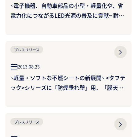
~電子機器、自動車部品の小型・軽量化や、省
電力化につながるLED光源の普及に貢献~ 耐熱
性ポリアミド樹脂<ジェネスタ>の生産能力増強
について
プレスリリース
2013.08.23
~軽量・ソフトな不燃シートの新展開~ <タフテ
ック>シリーズに「防煙垂れ壁」用、「膜天
井」用を新開発 ~天井空間の安全・安心ニーズ
に対応~ （クラレプラスチックス株式会社）
プレスリリース