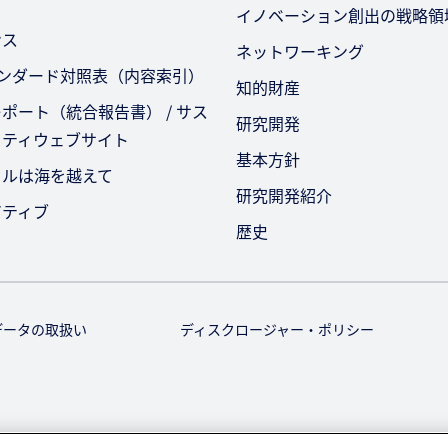
イノベーション創出の戦略領
ンス
ネットワーキング
タンダード対照表（内容索引）
知的財産
ポート（統合報告書） / サス
研究開発
リティウェブサイト
基本方針
セルは海を越えて
研究開発紹介
アティブ
歴史
データの取扱い
ディスクロージャー・ポリシー
© KURARAY CO., LTD. All RIGHTS RESERVED.