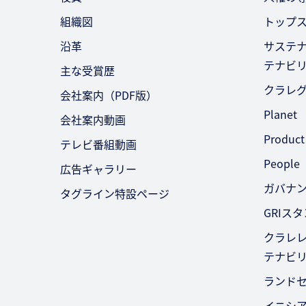
組織図
トップ
沿革
サステ
テナビ
主な受賞歴
クラレ
会社案内（PDF版）
Planet
会社案内動画
Product
テレビ番組動画
People
広告ギャラリー
ガバナ
タグライン特設ページ
GRIス
クラレレ
テナビ
ランド
イニシ