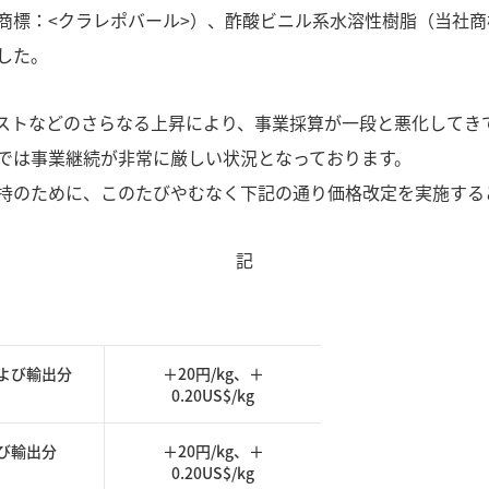
標：<クラレポバール>）、酢酸ビニル系水溶性樹脂（当社商標：
した。
ストなどのさらなる上昇により、事業採算が一段と悪化してき
では事業継続が非常に厳しい状況となっております。
持のために、このたびやむなく下記の通り価格改定を実施する
記
よび輸出分
＋20円/kg、＋
0.20US$/kg
び輸出分
＋20円/kg、＋
0.20US$/kg