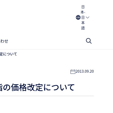
日
本-
日
本
語
合わせ
定について
2013.09.20
脂の価格改定について