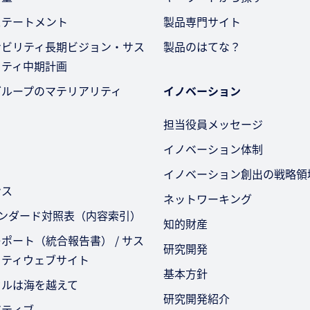
ステートメント
製品専門サイト
ナビリティ長期ビジョン・サス
製品のはてな？
リティ中期計画
グループのマテリアリティ
イノベーション
担当役員メッセージ
イノベーション体制
イノベーション創出の戦略領
ンス
ネットワーキング
タンダード対照表（内容索引）
知的財産
ポート（統合報告書） / サス
研究開発
リティウェブサイト
基本方針
セルは海を越えて
研究開発紹介
アティブ