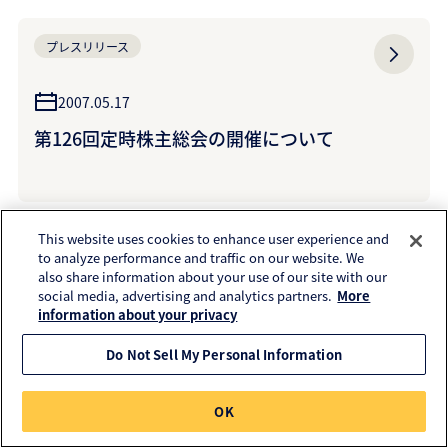
プレスリリース
2007.05.17
第126回定時株主総会の開催について
This website uses cookies to enhance user experience and
プレスリリース
to analyze performance and traffic on our website. We
also share information about your use of our site with our
social media, advertising and analytics partners.
More
2007.05.16
information about your privacy
ストックオプション（新株予約権）の発行に関
Do Not Sell My Personal Information
するお知らせ
OK