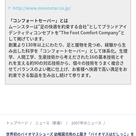
http://www.moonstar.co.jp/
「コンフォートセーバー」とは
ムーンスターは“足の快適を約束する会社”としてブランドアイ
デンティティコンセプトを“The Foot Comfort Company”と
して掲げています。
創業より130年以上にわたり、足と履物を見つめ、経験から生
み出した科学を「コンフォートセーバー」として体系化。生理
学、人間工学、生産技術から考えだされた16の基本技術とそ
れを支える約90の対応技術から、個々の技術をうまく複合さ
せてバランスのよい靴に仕上げ、お客様へ快適で高い満足をお
約束できる製品を生み出し続けて参ります。
トップページ
ニュース（新着）
2007年のニュース
世界初のバイオマスシューズ 幼稚園児用の上履き「バイオマスはだしっこ」を