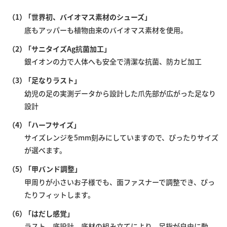
（1）
「世界初、バイオマス素材のシューズ」
底もアッパーも植物由来のバイオマス素材を使用。
（2）
「サニタイズAg抗菌加工」
銀イオンの力で人体へも安全で清潔な抗菌、防カビ加工
（3）
「足なりラスト」
幼児の足の実測データから設計した爪先部が広がった足なり
設計
（4）
「ハーフサイズ」
サイズレンジを5mm刻みにしていますので、ぴったりサイズ
が選べます。
（5）
「甲バンド調整」
甲周りが小さいお子様でも、面ファスナーで調整でき、ぴっ
たりフィットします。
（6）
「はだし感覚」
ラスト、底設計、底材の組み立てにより、足指が自由に動