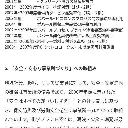
2001年度
<クラリーノ>廃ガス燃焼炉設置
2001年~2002年度
ボイラー排煙対策（1期・2期）
2002年~2003年度
発電所タービン高効率化（1期・2期）
2003年度
ポバール~ビニロンのプロセス間の循環熱水利用に
2004年度
ポバール回収工程設備の廃熱再利用
2002年~2006年度
ポバールプロセス ブライン冷凍機高効率機種変更
2005年度
ポバール鹸化設備改善による生産効率向上
2005年~2006年度
ボイラー燃料天然ガス転換（1期・2期）
2006年~2007年度
PC（ペトロコークス）未燃焼灰再利用設備
5. 「安全・安心な事業所づくり」への取組み
地域社会、顧客、そして従業員に対して、安全・安定運転
の確保は事業所の使命であり、2006年年頭に示された
「安全はすべての礎（いしずえ）」との社長宣言に基づ
き、保安防災及び労働安全衛生に事業所一丸となって取組
んでいます。化学プラント系では、漏洩・火災・爆発が最