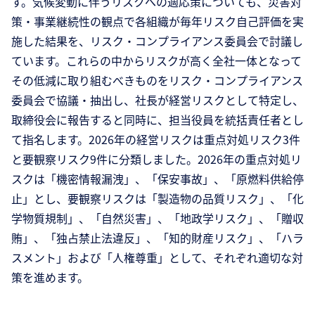
す。気候変動に伴うリスクへの適応策についても、災害対
策・事業継続性の観点で各組織が毎年リスク自己評価を実
施した結果を、リスク・コンプライアンス委員会で討議し
ています。これらの中からリスクが高く全社一体となって
その低減に取り組むべきものをリスク・コンプライアンス
委員会で協議・抽出し、社長が経営リスクとして特定し、
取締役会に報告すると同時に、担当役員を統括責任者とし
て指名します。2026年の経営リスクは重点対処リスク3件
と要観察リスク9件に分類しました。2026年の重点対処リ
スクは「機密情報漏洩」、「保安事故」、「原燃料供給停
止」とし、要観察リスクは「製造物の品質リスク」、「化
学物質規制」、「⾃然災害」、「地政学リスク」、「贈収
賄」、「独占禁⽌法違反」、「知的財産リスク」、「ハラ
スメント」および「⼈権尊重」として、それぞれ適切な対
策を進めます。