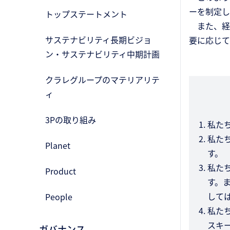
ーを制定し
トップステートメント
また、経
サステナビリティ長期ビジョ
要に応じて
ン・サステナビリティ中期計画
クラレグループのマテリアリテ
ィ
3Pの取り組み
私た
私た
Planet
す。
私た
Product
す。
して
People
私た
スキ
ガバナンス