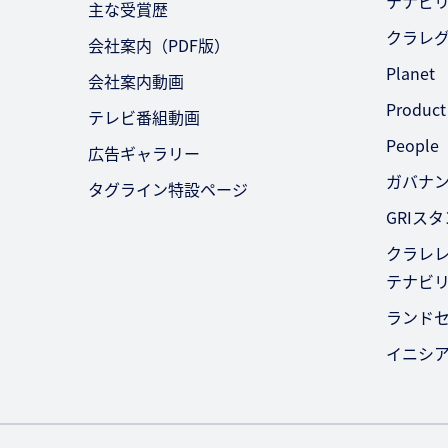
テナビ
主な受賞歴
クラレ
会社案内（PDF版）
Planet
会社案内動画
Product
テレビ番組動画
People
広告ギャラリー
ガバナ
タグライン特設ページ
GRIス
クラレレ
テナビ
ランド
イニシ