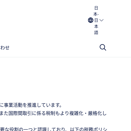
日
本-
日
本
語
合わせ
に事業活動を推進しています。
また国際間取引に係る税制もより複雑化・厳格化し
要な役割の一つと認識しており、以下の税務ポリシ