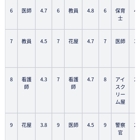
6
医師
4.7
6
教員
4.8
6
保育
4.
士
7
教員
4.5
7
花屋
4.7
7
医師
3.
8
看護
4.3
7
看護
4.7
8
アイ
2.
師
師
スク
リー
ム屋
9
花屋
3.8
9
医師
4.5
9
警察
2.
官