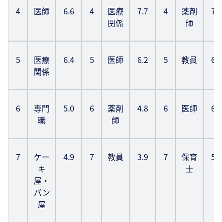
4
医師
6.6
4
医療
7.7
4
薬剤
7.7
関係
師
5
医療
6.4
5
医師
6.2
5
教員
6.7
関係
6
専門
5.0
6
薬剤
4.8
6
医師
6.2
職
師
7
ケー
4.9
7
教員
3.9
7
保育
5.2
キ
士
屋・
パン
屋