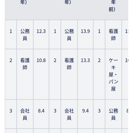
年）
年）
年
前）
1
公務
12.3
1
公務
13.9
1
看護
15.
員
員
師
2
看護
10.8
2
看護
13.3
2
ケー
10.
師
師
キ
屋・
パン
屋
3
会社
8.4
3
会社
9.4
3
公務
8.6
員
員
員