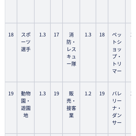
18
スポ
1.3
17
消
1.3
18
ペッ
1.
ーツ
防・
トシ
選手
レス
ョッ
キュ
プ・
ー隊
トリ
マー
19
動物
1.3
19
販
1.2
19
バレ
1.
園・
売・
リー
遊園
接客
ナ・
地
業
ダン
サー