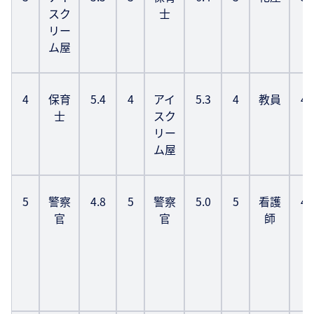
スク
士
リー
ム屋
4
保育
5.4
4
アイ
5.3
4
教員
4.
士
スク
リー
ム屋
5
警察
4.8
5
警察
5.0
5
看護
4.
官
官
師