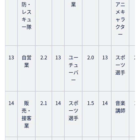
防・
業
アニ
レス
メキ
キュ
ャラ
ー隊
クタ
ー
13
自営
2.2
13
ユー
2.0
13
スポ
2.
業
チュ
ーツ
ーバ
選手
ー
14
販
2.1
14
スポ
1.5
14
音楽
1.
売・
ーツ
講師
接客
選手
業