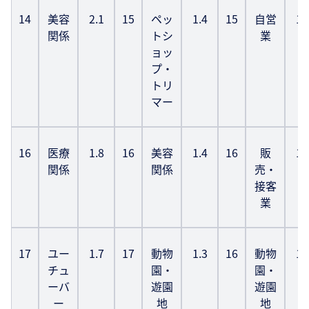
14
美容
2.1
15
ペッ
1.4
15
自営
1.
関係
トシ
業
ョッ
プ・
トリ
マー
16
医療
1.8
16
美容
1.4
16
販
1.
関係
関係
売・
接客
業
17
ユー
1.7
17
動物
1.3
16
動物
1.
チュ
園・
園・
ーバ
遊園
遊園
ー
地
地