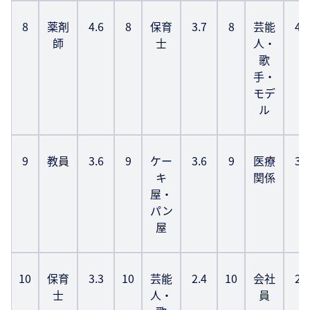
8
薬剤
4.6
8
保育
3.7
8
芸能
4.8
師
士
人・
歌
手・
モデ
ル
9
教員
3.6
9
ケー
3.6
9
医療
3.4
キ
関係
屋・
パン
屋
10
保育
3.3
10
芸能
2.4
10
会社
2.8
士
人・
員