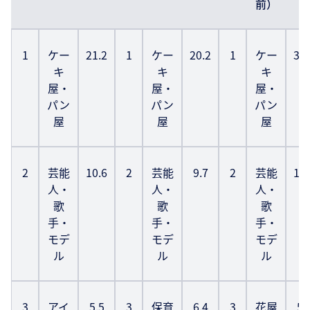
前）
1
ケー
21.2
1
ケー
20.2
1
ケー
32.
キ
キ
キ
屋・
屋・
屋・
パン
パン
パン
屋
屋
屋
2
芸能
10.6
2
芸能
9.7
2
芸能
12.
人・
人・
人・
歌
歌
歌
手・
手・
手・
モデ
モデ
モデ
ル
ル
ル
3
アイ
5.5
3
保育
6.4
3
花屋
5.