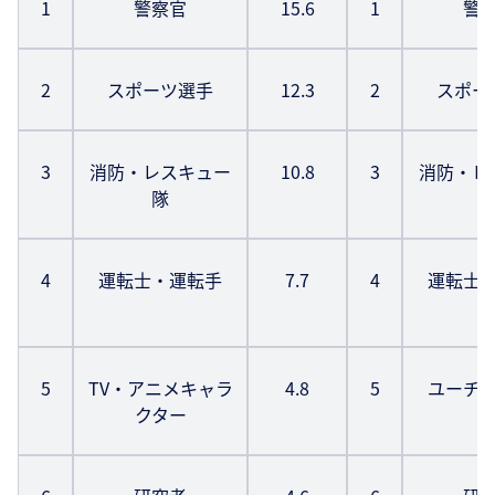
1
警察官
15.6
1
警
2
スポーツ選手
12.3
2
スポー
3
消防・レスキュー
10.8
3
消防・レ
隊
4
運転士・運転手
7.7
4
運転士
5
TV・アニメキャラ
4.8
5
ユーチ
クター