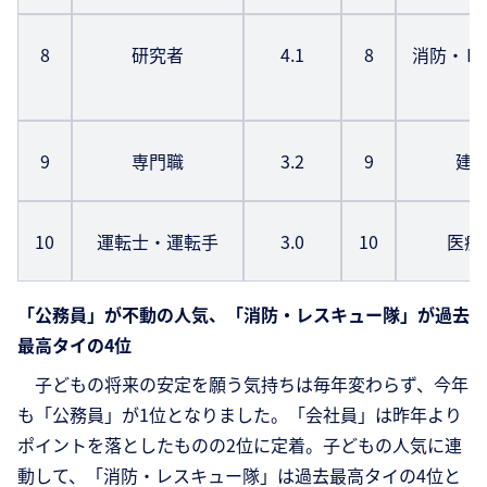
8
研究者
4.1
8
消防・レ
9
専門職
3.2
9
建
10
運転士・運転手
3.0
10
医療
「公務員」が不動の人気、「消防・レスキュー隊」が過去
最高タイの4位
子どもの将来の安定を願う気持ちは毎年変わらず、今年
も「公務員」が1位となりました。「会社員」は昨年より
ポイントを落としたものの2位に定着。子どもの人気に連
動して、「消防・レスキュー隊」は過去最高タイの4位と