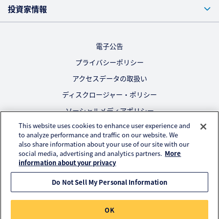
投資家情報
電子公告
プライバシーポリシー
アクセスデータの取扱い
ディスクロージャー・ポリシー
ソーシャルメディアポリシー
This website uses cookies to enhance user experience and
ご利用にあたって
to analyze performance and traffic on our website. We
also share information about your use of our site with our
公式SNS
social media, advertising and analytics partners.
More
information about your privacy
Do Not Sell My Personal Information
© KURARAY CO., LTD. All RIGHTS RESERVED.
OK