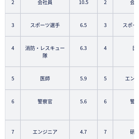
2
会社員
10.5
2
会
3
スポーツ選手
6.5
3
スポー
4
消防・レスキュー
6.3
4
医
隊
5
医師
5.9
5
エン
6
警察官
5.6
6
警
7
エンジニア
4.7
7
研