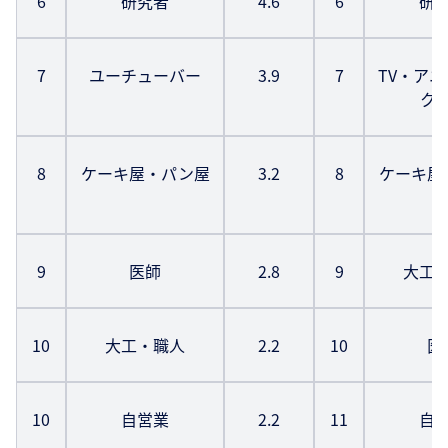
6
研究者
4.6
6
研
7
ユーチューバー
3.9
7
TV・ア
ク
8
ケーキ屋・パン屋
3.2
8
ケーキ屋
9
医師
2.8
9
大工
10
大工・職人
2.2
10
医
10
自営業
2.2
11
自