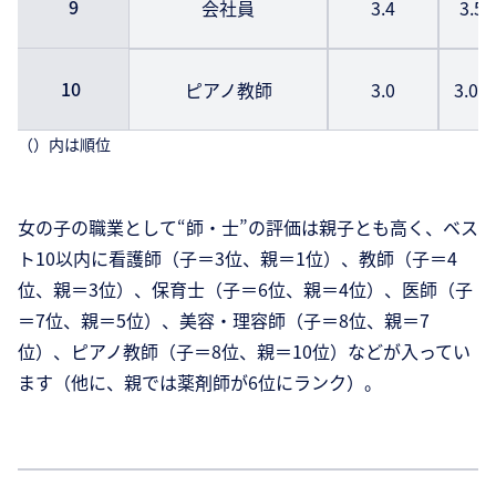
9
会社員
3.4
3.5
10
ピアノ教師
3.0
3.0
（）内は順位
女の子の職業として“師・士”の評価は親子とも高く、ベス
ト10以内に看護師（子＝3位、親＝1位）、教師（子＝4
位、親＝3位）、保育士（子＝6位、親＝4位）、医師（子
＝7位、親＝5位）、美容・理容師（子＝8位、親＝7
位）、ピアノ教師（子＝8位、親＝10位）などが入ってい
ます（他に、親では薬剤師が6位にランク）。