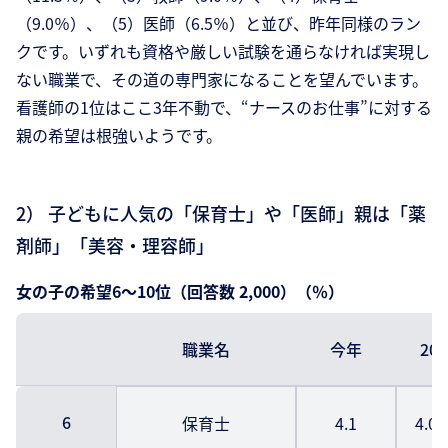
（9.0％）、（5）医師（6.5％）と並び、昨年同様のラン
クです。いずれも資格や厳しい試験を通らなければ実現し
ない職業で、その道の専門家になることを望んでいます。
看護師の1位はここ3年不動で、“ナースのお仕事”に対する
親の希望は根強いようです。
2） 子どもに人気の「保育士」や「医師」親は「薬
剤師」「美容・理容師」
女の子の希望6～10位（回答数 2,000）（％）
職業名
今年
20
6
保育士
4.1
4.0