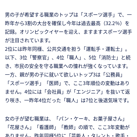
男の子が希望する職業のトップは「スポーツ選手」で、一
昨年から3割の大台を確保し今年は過去最高（32.2％）を
記録。オリンピックイヤーを迎え、ますますスポーツ選手
が注目されています。
2位には昨年同様、公共交通を担う「運転手・運転士」。
以下、3位「警察官」、4位「職人」、5位「消防士」と続
き、市民の安全を守る職業への憧れが強くなっています。
一方、親が男の子に就いて欲しいトップ3は「公務員」
「スポーツ選手」「医師」で、ここ3年順位の変動はあり
ません。4位には「会社員」が「エンジニア」を抜いて返
り咲き、一昨年4位だった「職人」は7位と後退気味です。
女の子が望む職業は、「パン・ケーキ、お菓子屋さん」
「花屋さん」「看護師」「教師」の順で、ここ3年変動が
ありません。昨年同様5位に「芸能人・タレント・歌手・