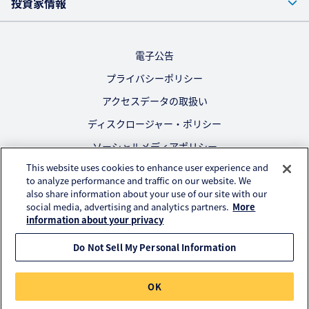
投資家情報
電子公告
プライバシーポリシー
アクセスデータの取扱い
ディスクロージャー・ポリシー
ソーシャルメディアポリシー
This website uses cookies to enhance user experience and
ご利用にあたって
to analyze performance and traffic on our website. We
also share information about your use of our site with our
公式SNS
social media, advertising and analytics partners.
More
information about your privacy
Do Not Sell My Personal Information
© KURARAY CO., LTD. All RIGHTS RESERVED.
OK