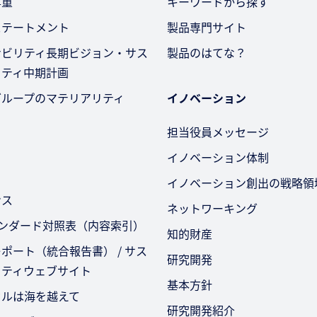
尊重
キーワードから探す
ステートメント
製品専門サイト
ナビリティ長期ビジョン・サス
製品のはてな？
リティ中期計画
グループのマテリアリティ
イノベーション
担当役員メッセージ
イノベーション体制
イノベーション創出の戦略領
ンス
ネットワーキング
タンダード対照表（内容索引）
知的財産
ポート（統合報告書） / サス
研究開発
リティウェブサイト
基本方針
セルは海を越えて
研究開発紹介