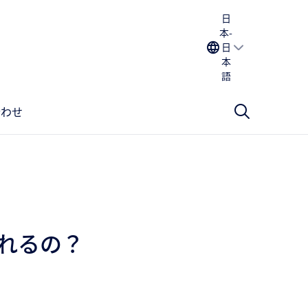
日
本-
日
本
語
合わせ
れるの？