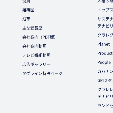
役員
人権の
組織図
トップ
沿革
サステ
テナビ
主な受賞歴
クラレ
会社案内（PDF版）
Planet
会社案内動画
Product
テレビ番組動画
People
広告ギャラリー
ガバナ
タグライン特設ページ
GRIス
クラレレ
テナビ
ランド