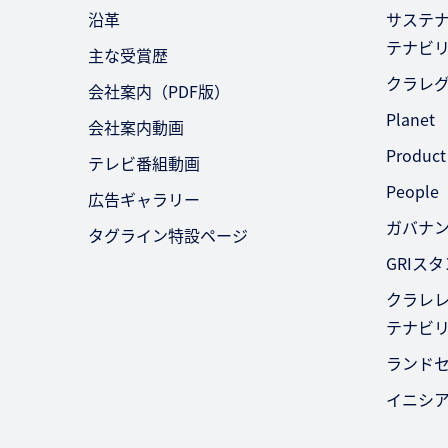
沿革
サステ
テナビ
主な受賞歴
クラレ
会社案内（PDF版）
Planet
会社案内動画
Product
テレビ番組動画
People
広告ギャラリー
ガバナ
タグライン特設ページ
GRIス
クラレレ
テナビ
ランド
イニシ