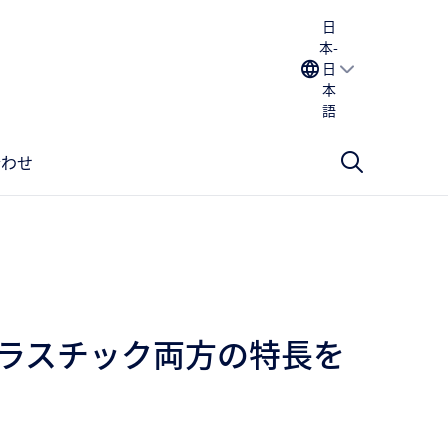
日
本-
日
本
語
合わせ
ラスチック両方の特長を