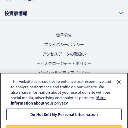
投資家情報
電子公告
プライバシーポリシー
アクセスデータの取扱い
ディスクロージャー・ポリシー
ソーシャルメディアポリシー
This website uses cookies to enhance user experience and
ご利用にあたって
to analyze performance and traffic on our website. We
also share information about your use of our site with our
公式SNS
social media, advertising and analytics partners.
More
information about your privacy
Do Not Sell My Personal Information
© KURARAY CO., LTD. All RIGHTS RESERVED.