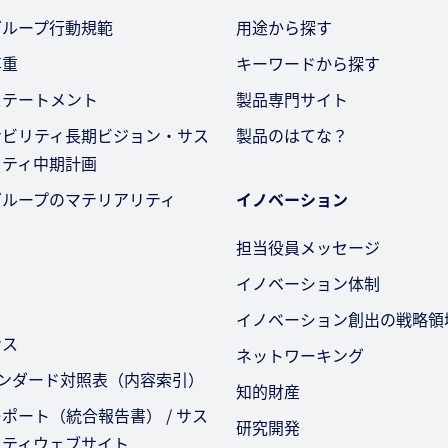
グループ行動規範
用途から探す
尊重
キーワードから探す
ステートメント
製品専門サイト
ナビリティ長期ビジョン・サス
製品のはてな？
リティ中期計画
グループのマテリアリティ
イノベーション
担当役員メッセージ
イノベーション体制
イノベーション創出の戦略領
ンス
ネットワーキング
タンダード対照表（内容索引）
知的財産
ポート（統合報告書） / サス
研究開発
リティウェブサイト