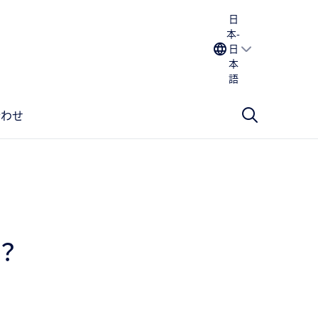
日
本-
日
本
語
合わせ
？