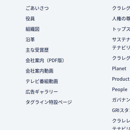
ごあいさつ
クラレ
役員
人権の
組織図
トップ
沿革
サステ
テナビ
主な受賞歴
クラレ
会社案内（PDF版）
Planet
会社案内動画
Product
テレビ番組動画
People
広告ギャラリー
ガバナ
タグライン特設ページ
GRIス
クラレレ
テナビ