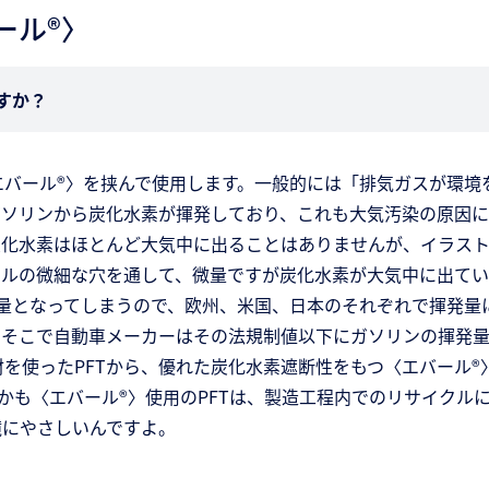
ール®〉
すか？
バール®〉を挟んで使用します。一般的には「排気ガスが環境
ガソリンから炭化水素が揮発しており、これも大気汚染の原因に
炭化水素はほとんど大気中に出ることはありませんが、イラス
ベルの微細な穴を通して、微量ですが炭化水素が大気中に出て
量となってしまうので、欧州、米国、日本のそれぞれで揮発量
。そこで自動車メーカーはその法規制値以下にガソリンの揮発
を使ったPFTから、優れた炭化水素遮断性をもつ〈エバール®
しかも〈エバール®〉使用のPFTは、製造工程内でのリサイクル
境にやさしいんですよ。