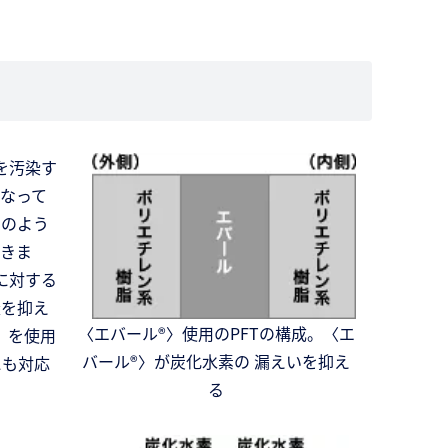
を汚染す
なって
トのよう
いきま
に対する
量を抑え
〈エバール®〉使用のPFTの構成。〈エ
〉を使用
バール®〉が炭化水素の 漏えいを抑え
にも対応
る