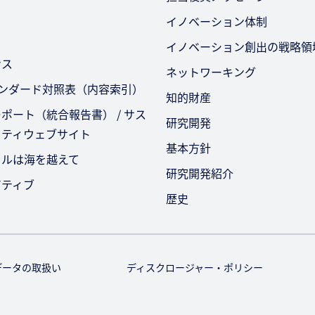
イノベーション体制
イノベーション創出の戦略領
ンス
ネットワーキング
タンダード対照表（内容索引）
知的財産
ポート（統合報告書） / サス
研究開発
リティウェブサイト
基本方針
セルは海を越えて
研究開発紹介
アティブ
歴史
データの取扱い
ディスクロージャー・ポリシー