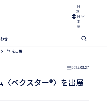
日
本-
日
本
語
合わせ
ター®〉を出展
2025.08.27
ム〈ベクスター®〉を出展