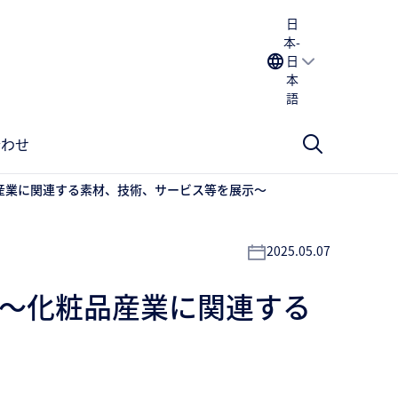
日
本-
日
本
語
合わせ
～化粧品産業に関連する素材、技術、サービス等を展示～
2025.05.07
出展 ～化粧品産業に関連する