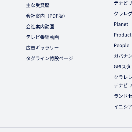
テナビ
主な受賞歴
クラレ
会社案内（PDF版）
Planet
会社案内動画
Product
テレビ番組動画
People
広告ギャラリー
ガバナ
タグライン特設ページ
GRIス
クラレレ
テナビ
ランド
イニシ