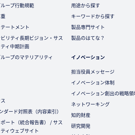
グループ行動規範
用途から探す
尊重
キーワードから探す
ステートメント
製品専門サイト
ナビリティ長期ビジョン・サス
製品のはてな？
リティ中期計画
グループのマテリアリティ
イノベーション
担当役員メッセージ
イノベーション体制
イノベーション創出の戦略領
ンス
ネットワーキング
タンダード対照表（内容索引）
知的財産
ポート（統合報告書） / サス
研究開発
リティウェブサイト