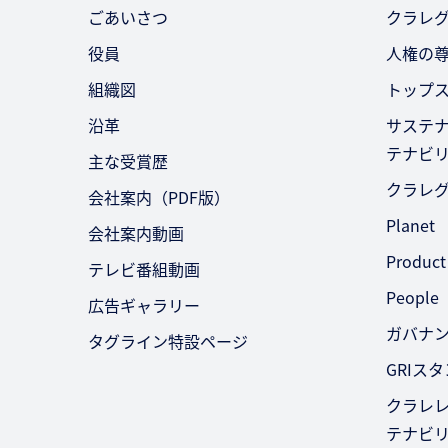
ごあいさつ
クラレ
役員
人権の
組織図
トップ
沿革
サステ
テナビ
主な受賞歴
クラレ
会社案内（PDF版）
Planet
会社案内動画
Product
テレビ番組動画
People
広告ギャラリー
ガバナ
タグライン特設ページ
GRIス
クラレレ
テナビ