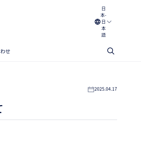
日
本-
日
本
語
合わせ
2025.04.17
て