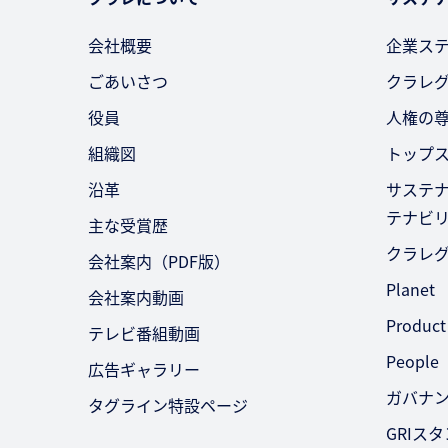
会社概要
企業ス
ごあいさつ
クラレ
役員
人権の
組織図
トップ
沿革
サステ
テナビ
主な受賞歴
クラレ
会社案内（PDF版）
Planet
会社案内動画
Product
テレビ番組動画
People
広告ギャラリー
ガバナ
タグライン特設ページ
GRIス