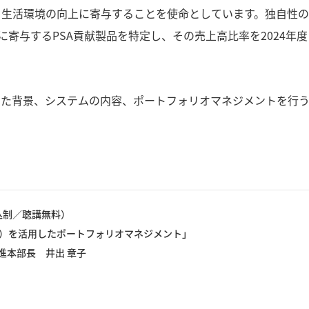
生活環境の向上に寄与することを使命としています。独自性の
与するPSA貢献製品を特定し、その売上高比率を2024年度に
った背景、システムの内容、ポートフォリオマネジメントを行
前申込制／聴講無料）
ssessment）を活用したポートフォリオマネジメント」
進本部長 井出 章子