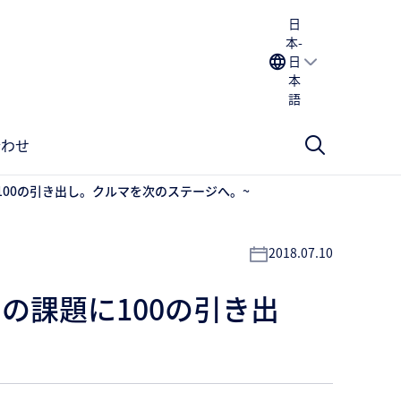
日
本-
日
本
語
合わせ
に100の引き出し。クルマを次のステージへ。~
2018.07.10
つの課題に100の引き出