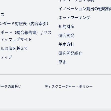
イノベーション創出の戦略領
ンス
ネットワーキング
タンダード対照表（内容索引）
知的財産
ポート（統合報告書） / サス
研究開発
リティウェブサイト
基本方針
セルは海を越えて
研究開発紹介
アティブ
歴史
データの取扱い
ディスクロージャー・ポリシー