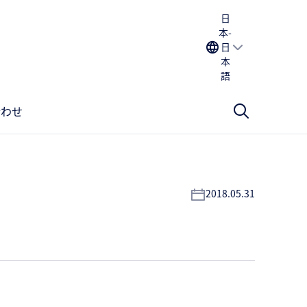
日
本-
日
本
語
合わせ
2018.05.31