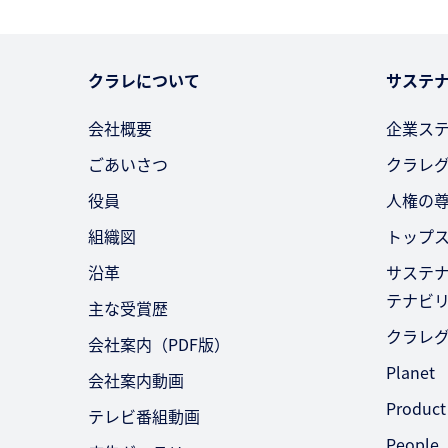
クラレについて
サステ
会社概要
企業ス
ごあいさつ
クラレ
役員
人権の
組織図
トップ
沿革
サステ
テナビ
主な受賞歴
クラレ
会社案内（PDF版）
Planet
会社案内動画
Product
テレビ番組動画
People