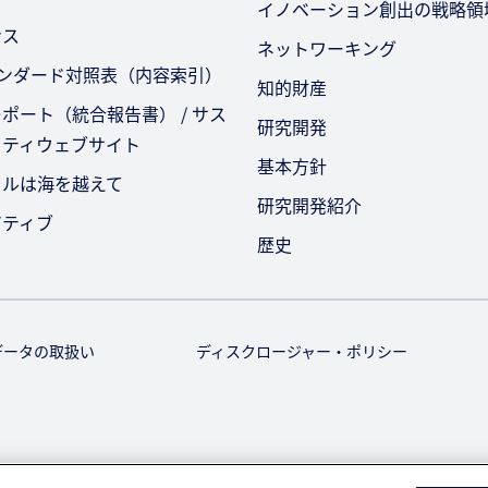
イノベーション創出の戦略領
ンス
ネットワーキング
タンダード対照表（内容索引）
知的財産
ポート（統合報告書） / サス
研究開発
リティウェブサイト
基本方針
セルは海を越えて
研究開発紹介
アティブ
歴史
データの取扱い
ディスクロージャー・ポリシー
© KURARAY CO., LTD. All RIGHTS RESERVED.