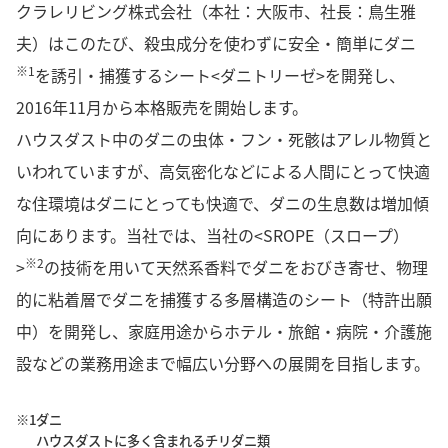
クラレリビング株式会社（本社：大阪市、社長：鳥生雅
夫）はこのたび、殺虫成分を使わずに安全・簡単にダニ
※1
を誘引・捕獲するシート<ダニトリーゼ>を開発し、
2016年11月から本格販売を開始します。
ハウスダスト中のダニの虫体・フン・死骸はアレル物質と
いわれていますが、高気密化などによる人間にとって快適
な住環境はダニにとっても快適で、ダニの生息数は増加傾
向にあります。当社では、当社の<SROPE（スロープ）
※2
>
の技術を用いて天然系香料でダニをおびき寄せ、物理
的に粘着層でダニを捕獲する多層構造のシート（特許出願
中）を開発し、家庭用途からホテル・旅館・病院・介護施
設などの業務用途まで幅広い分野への展開を目指します。
※1
ダニ
ハウスダストに多く含まれるチリダニ類