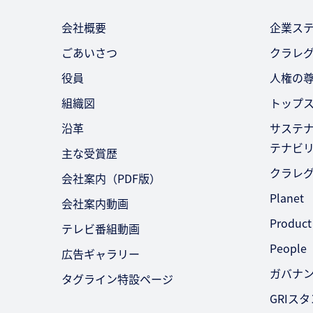
会社概要
企業ス
ごあいさつ
クラレ
役員
人権の
組織図
トップ
沿革
サステ
テナビ
主な受賞歴
クラレ
会社案内（PDF版）
Planet
会社案内動画
Product
テレビ番組動画
People
広告ギャラリー
ガバナ
タグライン特設ページ
GRIス