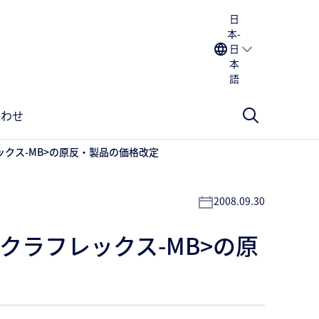
日
本-
日
本
語
合わせ
クス-MB>の原反・製品の価格改定
2008.09.30
クラフレックス-MB>の原