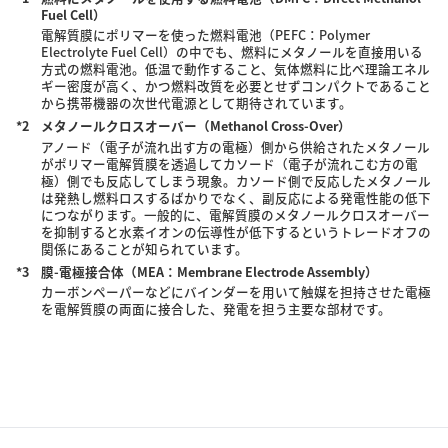
Fuel Cell）
電解質膜にポリマーを使った燃料電池（PEFC：Polymer
Electrolyte Fuel Cell）の中でも、燃料にメタノールを直接用いる
方式の燃料電池。低温で動作すること、気体燃料に比べ理論エネル
ギー密度が高く、かつ燃料改質を必要とせずコンパクトであること
から携帯機器の次世代電源として期待されています。
*2
メタノールクロスオーバー（Methanol Cross-Over）
アノード（電子が流れ出す方の電極）側から供給されたメタノール
がポリマー電解質膜を透過してカソード（電子が流れこむ方の電
極）側でも反応してしまう現象。カソード側で反応したメタノール
は発熱し燃料ロスするばかりでなく、副反応による発電性能の低下
につながります。一般的に、電解質膜のメタノールクロスオーバー
を抑制すると水素イオンの伝導性が低下するというトレードオフの
関係にあることが知られています。
*3
膜-電極接合体（MEA：Membrane Electrode Assembly）
カーボンペーパーなどにバインダーを用いて触媒を担持させた電極
を電解質膜の両面に接合した、発電を担う主要な部材です。