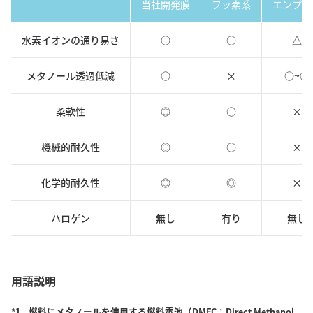
当社開発膜
フッ素系
エンプラ
水素イオンの通り易さ
○
○
△
メタノール透過低減
○
×
○~◎
柔軟性
◎
○
×
機械的耐久性
◎
○
×
化学的耐久性
◎
◎
×
ハロゲン
無し
有り
無し
用語説明
*1
燃料にメタノールを使用する燃料電池（DMFC：Direct Methanol