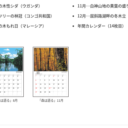
の木性シダ（ウガンダ）
11月…白神山地の黄葉の盛
ツリーの林冠（コンゴ共和国）
12月…屈斜路湖畔の冬木立
の木もれ日（マレーシア）
年間カレンダー（14枚目）
は語る」8月
「森は語る」11月