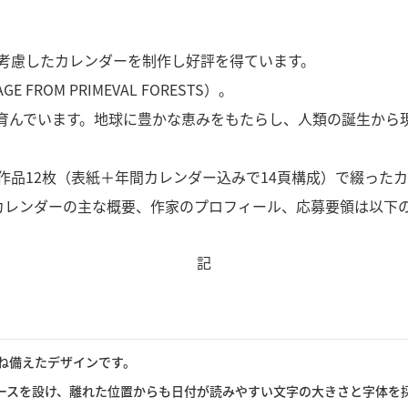
考慮したカレンダーを制作し好評を得ています。
ROM PRIMEVAL FORESTS）。
育んでいます。地球に豊かな恵みをもたらし、人類の誕生から
品12枚（表紙＋年間カレンダー込みで14頁構成）で綴った
。カレンダーの主な概要、作家のプロフィール、応募要領は以下
記
ね備えたデザインです。
ースを設け、離れた位置からも日付が読みやすい文字の大きさと字体を