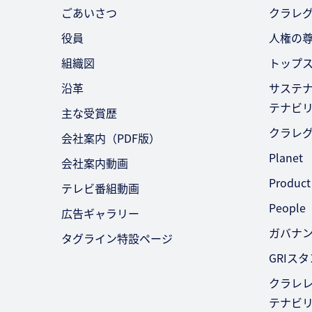
ごあいさつ
クラレ
役員
人権の
組織図
トップ
沿革
サステ
テナビ
主な受賞歴
クラレ
会社案内（PDF版）
Planet
会社案内動画
Product
テレビ番組動画
People
広告ギャラリー
ガバナ
タグライン特設ページ
GRIス
クラレレ
テナビ