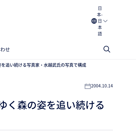
日
本-
日
本
語
合わせ
の姿を追い続ける写真家・水越武氏の写真で構成
2004.10.14
れゆく森の姿を追い続ける