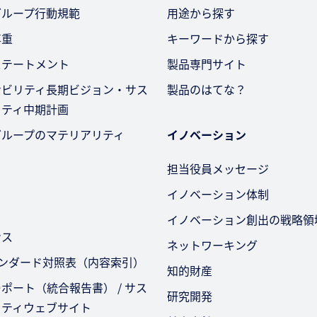
グループ行動規範
用途から探す
尊重
キーワードから探す
ステートメント
製品専門サイト
ナビリティ長期ビジョン・サス
製品のはてな？
リティ中期計画
グループのマテリアリティ
イノベーション
担当役員メッセージ
イノベーション体制
イノベーション創出の戦略領
ンス
ネットワーキング
タンダード対照表（内容索引）
知的財産
ポート（統合報告書） / サス
研究開発
リティウェブサイト