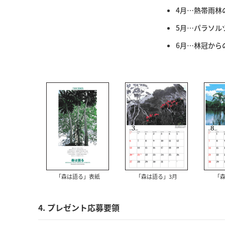
4月…熱帯雨林
5月…パラソル
6月…林冠から
「森は語る」表紙
「森は語る」3月
「森
4. プレゼント応募要領