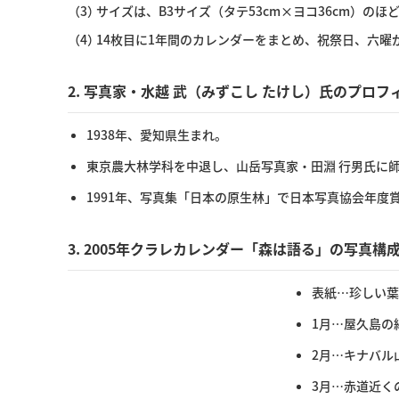
（3）
サイズは、B3サイズ（タテ53cm×ヨコ36cm）のほ
（4）
14枚目に1年間のカレンダーをまとめ、祝祭日、六曜
2. 写真家・水越 武（みずこし たけし）氏のプロフ
1938年、愛知県生まれ。
東京農大林学科を中退し、山岳写真家・田淵 行男氏に
1991年、写真集「日本の原生林」で日本写真協会年度賞
3. 2005年クラレカレンダー「森は語る」の写真構
表紙…珍しい葉
1月…屋久島の
2月…キナバル
3月…赤道近く