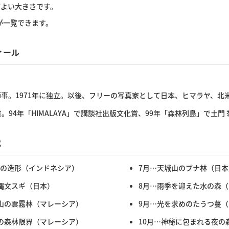
どよい大きさです。
が一覧できます。
ィール
師事。1971年に独立。以後、フリーの写真家として日本、ヒマラヤ、
。94年「HIMALAYA」で講談社出版文化賞、99年「森林列島」で土門
成
の造形（インドネシア）
7月…天城山のブナ林（日本
縄文スギ（日本）
8月…雨季を迎えた水の森
山の雲霧林（マレーシア）
9月…光を求めのたうつ蔓
の森林限界（マレーシア）
10月…神秘に包まれる夜の