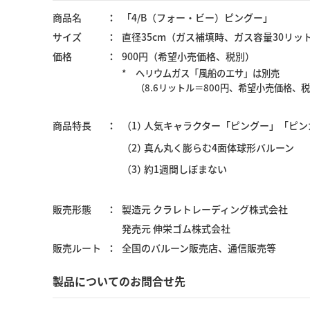
商品名
「4/B（フォー・ビー）ピングー」
サイズ
直径35cm（ガス補填時、ガス容量30リッ
価格
900円（希望小売価格、税別）
*
ヘリウムガス「風船のエサ」は別売
（8.6リットル＝800円、希望小売価格、
商品特長
（1）
人気キャラクター「ピングー」「ピン
（2）
真ん丸く膨らむ4面体球形バルーン
（3）
約1週間しぼまない
販売形態
製造元 クラレトレーディング株式会社
発売元 伸栄ゴム株式会社
販売ルート
全国のバルーン販売店、通信販売等
製品についてのお問合せ先