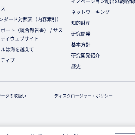
イノベーション創出の戦略領
ンス
ネットワーキング
タンダード対照表（内容索引）
知的財産
ポート（統合報告書） / サス
研究開発
リティウェブサイト
基本方針
セルは海を越えて
研究開発紹介
アティブ
歴史
データの取扱い
ディスクロージャー・ポリシー
© KURARAY CO., LTD. All RIGHTS RESERVED.