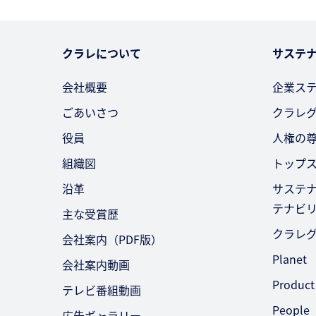
クラレについて
サステ
会社概要
企業ス
ごあいさつ
クラレ
役員
人権の
組織図
トップ
沿革
サステ
テナビ
主な受賞歴
クラレ
会社案内（PDF版）
Planet
会社案内動画
Product
テレビ番組動画
People
広告ギャラリー