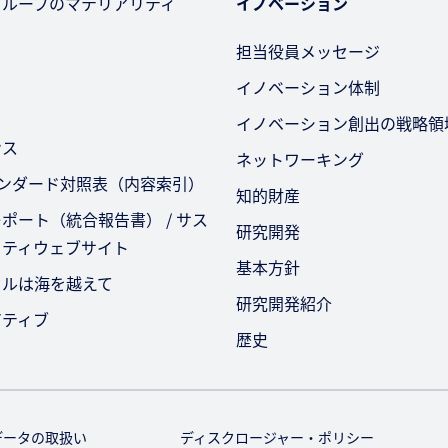
グループのマテリアリティ
イノベーション
担当役員メッセージ
イノベーション体制
イノベーション創出の戦略領
ンス
ネットワーキング
タンダード対照表（内容索引）
知的財産
ポート（統合報告書） / サス
研究開発
リティウェブサイト
基本方針
セルは海を越えて
研究開発紹介
アティブ
歴史
データの取扱い
ディスクロージャー・ポリシー