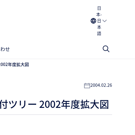
日
本-
日
本
語
合わせ
002年度拡大図
2004.02.26
ツリー 2002年度拡大図