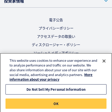
投資家情報
電子公告
プライバシーポリシー
アクセスデータの取扱い
ディスクロージャー・ポリシー
ソーシャルメディアポリシー
This website uses cookies to enhance user experience and
ご利用にあたって
to analyze performance and traffic on our website. We
also share information about your use of our site with our
公式SNS
social media, advertising and analytics partners.
More
information about your privacy
Do Not Sell My Personal Information
© KURARAY CO., LTD. All RIGHTS RESERVED.
OK