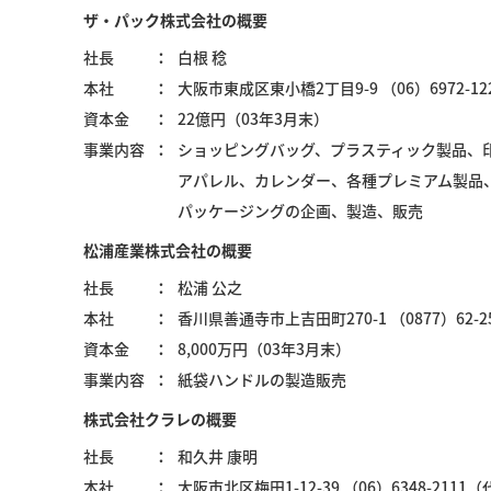
ザ・パック株式会社の概要
社長
白根 稔
本社
大阪市東成区東小橋2丁目9-9 （06）6972-1
資本金
22億円（03年3月末）
事業内容
ショッピングバッグ、プラスティック製品、
アパレル、カレンダー、各種プレミアム製品
パッケージングの企画、製造、販売
松浦産業株式会社の概要
社長
松浦 公之
本社
香川県善通寺市上吉田町270-1 （0877）62-
資本金
8,000万円（03年3月末）
事業内容
紙袋ハンドルの製造販売
株式会社クラレの概要
社長
和久井 康明
本社
大阪市北区梅田1-12-39 （06）6348-2111