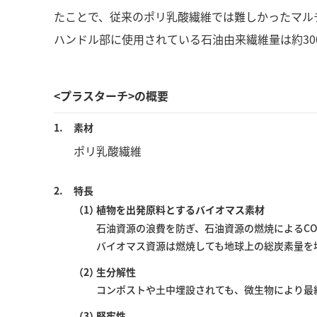
たことで、従来のポリ乳酸繊維では難しかったマル
ハンドル部に使用されている石油由来繊維量は約30
<プラスターチ>の概要
1.
素材
ポリ乳酸繊維
2.
特長
（1）
植物を出発原料とするバイオマス素材
石油資源の浪費を防ぎ、石油資源の燃焼によるC
バイオマス資源は燃焼しても地球上の総炭素量を
（2）
生分解性
コンポストや土中埋設されても、微生物により最
（3）
堅牢性