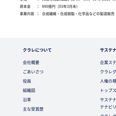
資本金
890億円（03年3月末）
事業内容
合成繊維・合成樹脂・化学品などの製造販売
クラレについて
サステ
会社概要
企業ス
ごあいさつ
クラレ
役員
人権の
組織図
トップ
沿革
サステ
テナビ
主な受賞歴
クラレ