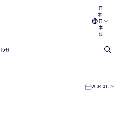
日
本-
日
本
語
合わせ
2004.01.19