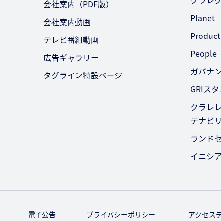
会社案内（PDF版）
Planet
会社案内動画
Product
テレビ番組動画
People
広告ギャラリー
ガバナ
タグライン特設ページ
GRIス
クラレレ
テナビ
ランド
イニシ
電子公告
プライバシーポリシー
アクセス