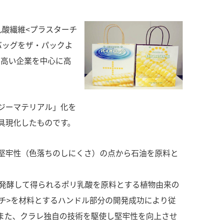
酸繊維<プラスターチ
バッグをザ・パックよ
の高い企業を中心に高
ジーマテリアル」化を
具現化したものです。
堅牢性（色落ちのしにくさ）の点から石油を原料と
酸発酵して得られるポリ乳酸を原料とする植物由来の
ーチ>を材料とするハンドル部分の開発成功により従
また、クラレ独自の技術を駆使し堅牢性を向上させ