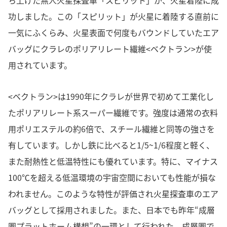
ち上げた無人火星探査車「スピリット」が、火星着陸に成
功しました。この「スピリット」が火星に着陸する直前に
一気にふくらみ、火星表面で何度もバウンドしていたエア
バッグにクラレのポリアリレート繊維<ベクトラン>が使
用されています。
<ベクトラン>は1990年にクラレが世界で初めて工業化し
たポリアリレート系スーパー繊維です。強度は通常の衣料
用ポリエステルの約6倍で、スチール繊維と同等の強さを
有しています。しかし鉄に比べると1/5~1/6程度と軽く、
また耐熱性と低温特性にも優れています。特に、マイナス
100℃を超える低温環境の宇宙空間においても性能が損な
われません。このような特性が評価され火星探査車のエア
バッグとして採用されました。また、日本でも昨年“成層
圏プラットホーム構想”の一環として行われた、成層圏で