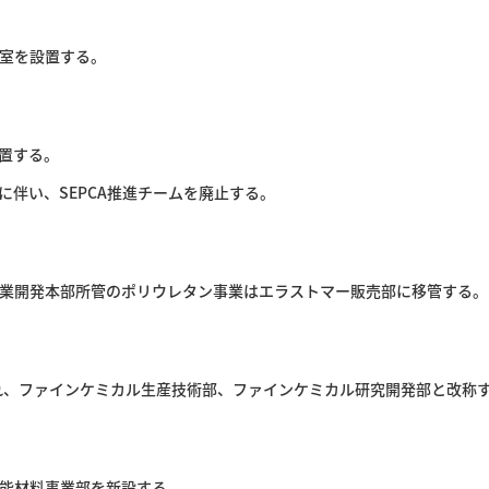
室を設置する。
置する。
）業務開始に伴い、SEPCA推進チームを廃止する。
業開発本部所管のポリウレタン事業はエラストマー販売部に移管する。
ぞれ、ファインケミカル生産技術部、ファインケミカル研究開発部と改称
能材料事業部を新設する。