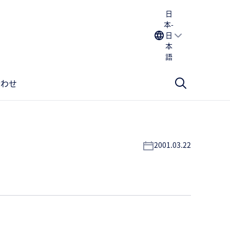
日
本-
日
本
語
合わせ
2001.03.22