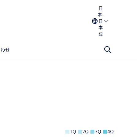
日
本-
日
本
語
合わせ
■
1Q
■
2Q
■
3Q
■
4Q