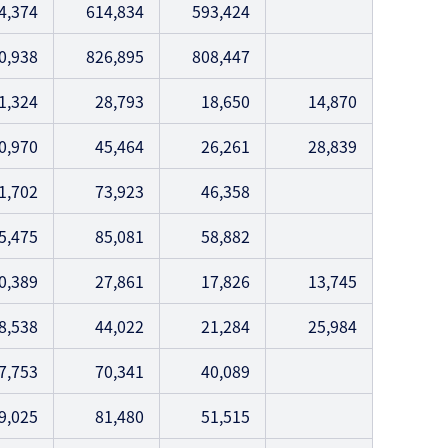
4,374
614,834
593,424
0,938
826,895
808,447
1,324
28,793
18,650
14,870
0,970
45,464
26,261
28,839
1,702
73,923
46,358
5,475
85,081
58,882
0,389
27,861
17,826
13,745
8,538
44,022
21,284
25,984
7,753
70,341
40,089
9,025
81,480
51,515