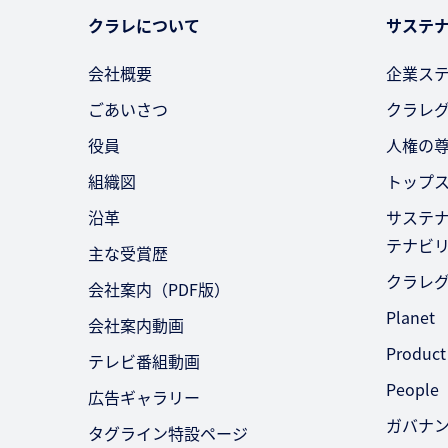
クラレについて
サステ
会社概要
企業ス
ごあいさつ
クラレ
役員
人権の
組織図
トップ
沿革
サステ
テナビ
主な受賞歴
クラレ
会社案内（PDF版）
Planet
会社案内動画
Product
テレビ番組動画
People
広告ギャラリー
ガバナ
タグライン特設ページ