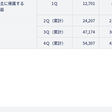
主に帰属する
1Ｑ
12,701
益
2Ｑ（累計）
24,207
2
3Ｑ（累計）
47,174
3
4Ｑ（累計）
54,307
4