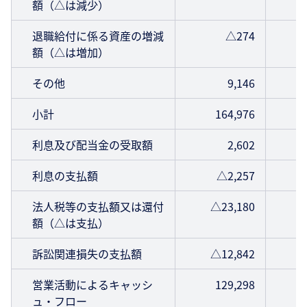
額（△は減少）
退職給付に係る資産の増減
△274
額（△は増加）
その他
9,146
小計
164,976
利息及び配当金の受取額
2,602
利息の支払額
△2,257
法人税等の支払額又は還付
△23,180
額（△は支払）
訴訟関連損失の支払額
△12,842
営業活動によるキャッシ
129,298
ュ・フロー