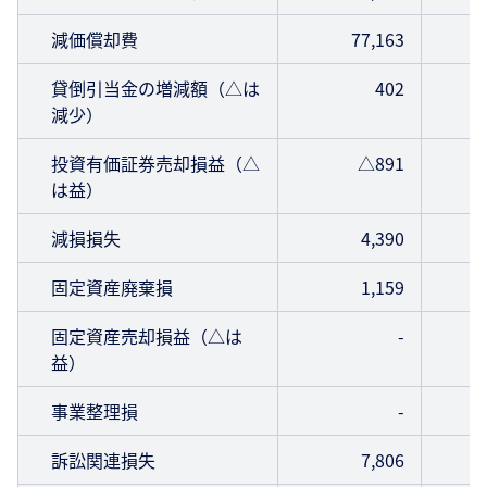
減価償却費
77,163
貸倒引当金の増減額（△は
402
減少）
投資有価証券売却損益（△
△891
は益）
減損損失
4,390
固定資産廃棄損
1,159
固定資産売却損益（△は
-
益）
事業整理損
-
訴訟関連損失
7,806