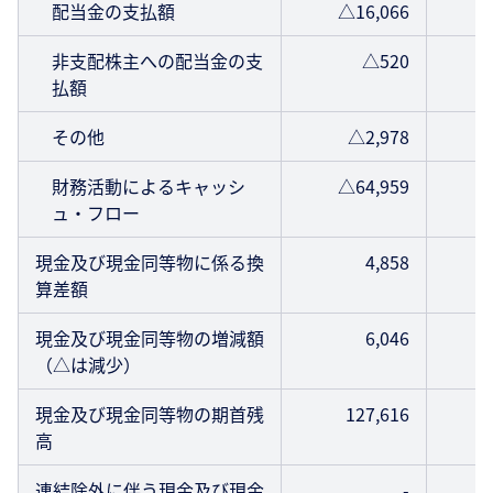
配当金の支払額
△16,066
非支配株主への配当金の支
△520
払額
その他
△2,978
財務活動によるキャッシ
△64,959
ュ・フロー
現金及び現金同等物に係る換
4,858
算差額
現金及び現金同等物の増減額
6,046
（△は減少）
現金及び現金同等物の期首残
127,616
高
連結除外に伴う現金及び現金
-