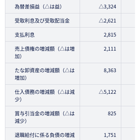
為替差損益（△は益）
△3,324
受取利息及び受取配当金
△2,621
支払利息
2,815
売上債権の増減額（△は増
2,111
加）
たな卸資産の増減額（△は
8,363
増加）
仕入債務の増減額（△は減
△5,122
少）
賞与引当金の増減額（△は
825
減少）
退職給付に係る負債の増減
1,751